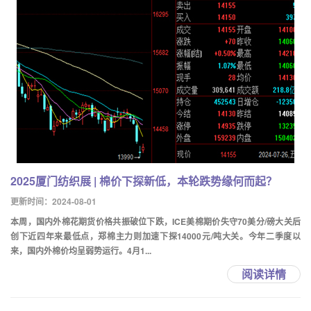
2025厦门纺织展 | 棉价下探新低，本轮跌势缘何而起？
更新时间：2024-08-01
本周，国内外棉花期货价格共振破位下跌，ICE美棉期价失守70美分/磅大关后
创下近四年来最低点，郑棉主力则加速下探14000元/吨大关。今年二季度以
来，国内外棉价均呈弱势运行。4月1...
阅读详情