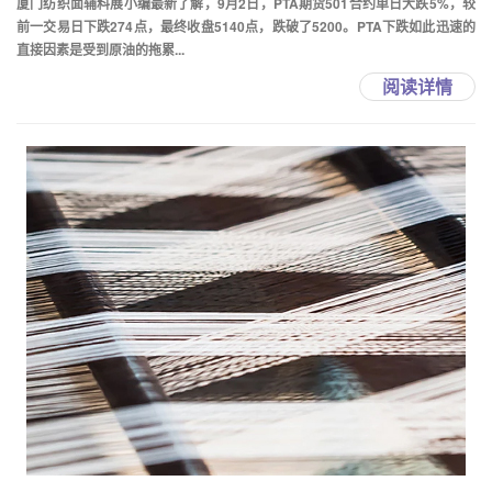
厦门纺织面辅料展小编最新了解，9月2日，PTA期货501合约单日大跌5%，较
前一交易日下跌274点，最终收盘5140点，跌破了5200。PTA下跌如此迅速的
直接因素是受到原油的拖累...
阅读详情