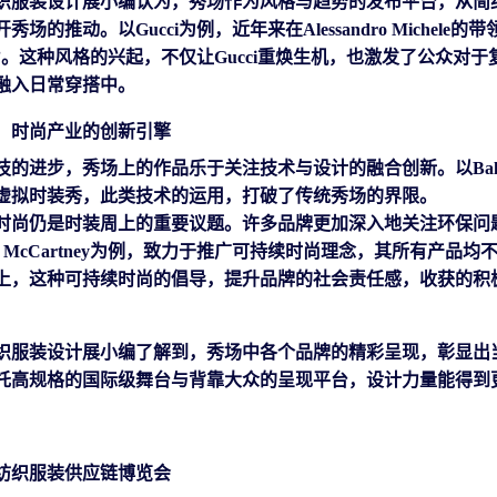
织服装设计展
小编认为，
秀场
作为
风格与趋势的发布平台
，
从简
开秀场的推动。以
Gucci为例，近年来在Alessandro Mic
i美学”。这种风格的兴起，不仅让Gucci重焕生机，也激发了公
融入日常穿搭中
。
，
时尚产业的创新引擎
技的进步，
秀场
上的作品
乐于关注
技术与设计的融合创新。以
B
虚拟时装秀，
此类
技术的运用，打破了传统秀场的界限
。
时尚
仍是
时装周上的重要议题。许多品牌
更加深入地关注
环保问
ella McCartney为例，致力于推广可持续时尚理念，其所有
上，
这种可持续时尚的倡导，提升品牌的社会责任感，
收获的积
织服装设计展
小编了解到，
秀场中
各个品牌
的精彩呈现，彰显出
托高规格的国际级舞台与背靠大众的呈现平台，设计力量能得到
纺织服装供应链博览会