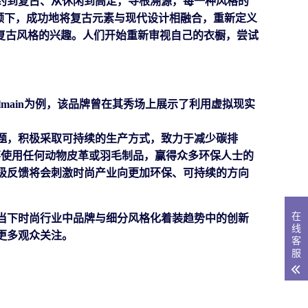
约到复古
、
从休闲到高定，
寻根溯源，
每一种风格的
hele的带领下，成功地将复古元素与现代设计相融合，
重新定义
众对于复古风格的兴趣。人们开始重新审视自己的衣橱，尝试
almain为例，该品牌曾在其秀场上展示了利用虚拟现实
题，积极采取可持续的生产方式，
致力于
减少碳排
产品均不使用任何动物皮革或羽毛制品，赢得众多环保人士的
极反馈将会刺激
时尚产业向更加环保、可持续的方向
在
当下时尚行业中品牌与细分风格化着装趋势中的创新
线
更多观众关注。
客
服