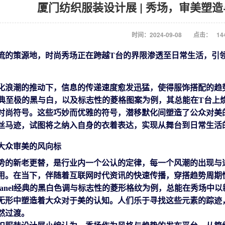
厦门纺织服装设计展 | 秀场，审美塑
时间：2024-09-08
点击：
14
流的策源地，时尚秀场
正在跨越
T台的界限渗透
至
日常生活
，
引
化浪潮的推动下，信息的传递速度愈发迅猛，使得服饰搭配的趋
l那经典至极的黑与白，以及标志性的菱格图案为例，其总能在T台
时尚符号。这些巧妙而优雅的符号，潜移默化间塑造了公众对美
丝马迹，试图将之纳入自身的衣着表达，实现从舞台到日常生活
大众审美的风向标
势的新老更替，是行业内一个公认的定律，每一个风潮的出现与
用。
在当下，伴随着互联网时代资讯的快速传播，穿搭趋势周期
hanel经典的黑白色调与标志性的菱形格纹
为例
，总能
在秀场中
以
无形中塑造着大众对于美的认知。人们
乐于
寻找这些元素的踪迹
然过渡。