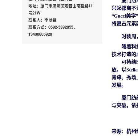
厦门纺
地址：厦门市思明区观音山南投路11
兴起
都
离不
号21W
“Gucc
联系人：李以希
将复古元素
联系方式：0592-5392855、
13400605920
时装周
随着科
技术打造的
可持续
放。以
St
青睐。
秀场
发展。
厦门纺
与突破，依
来源：杭州