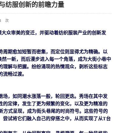
造与纺服创新的前瞻力量
4
次
领大众审美的变迁，并
驱动着
纺织服装产业的创新发
势周期愈加短暂而密集，而定位则显得尤为精确。以
上焕然一新，而后漫步进入每一个角落，成为大街小巷中
的理解与把握。纷纷涌现的热情观众，剥析这些标志
的流畅过渡。
退场，如同潮水涨落一般，轮回更迭。
秀场在其中发
性的定律，发生了更为频繁的变化，以及更为精准的
新方式呈现，成为街头巷尾的时尚符号。这些
符号
的
，尝试将它们融入自己的穿搭之中，从而实现了从
T台