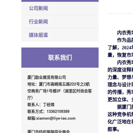
公司新闻
行业新闻
内衣秀
媒体报道
作为
品
了解，
20
量，恢复市
联系我们
内衣秀
的深度诠释
厦门励业展览有限公司
力量、梦想
地址：厦门市高崎南五路222号之2航
理念与设计
空商务广场1号楼2F（湖里区时尚会客
的传播，秀
厅）
更加立体、
联系人：丁经理
据厦门
联系方式：13362109389
这种竞争机
邮箱:xiamen@liye-ise.com
化广泛地在
叙事。
厦门市纺织服装同业商会