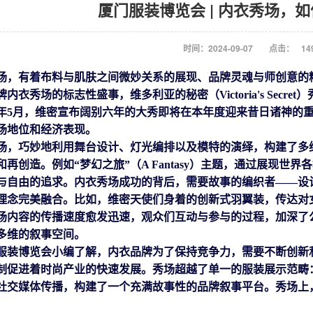
厦门服装博览会 | 内衣秀场，
时间：2024-09-07
点击：
14
场，有着布料与肌肤之间微妙关系的展现
、
品牌灵魂与师创意的
牌
内衣
秀场
的标志性盛事，维多利亚的秘密（
Victoria's S
24年5月，维密宣布阔别六年的大秀即将在本年度迎来昔日诸神
场地位和经济表现。
场，巧妙地利用舞台设计、灯光编排以及模特的演绎，构建了多
和再创造。例如
“梦幻之旅”（A Fantasy）主题，通过展现
与自由的追求。内衣秀场成功
的
背后
，需要
故事的编织者
——
设
理念完美融合。比如，维密天使们身着的
创新式
羽翼装，
传达
对
场
内容的传播速度愈发迅速，观众们
互动与参与
的过程，
加深了
多维的叙事空间。
服装博览会小编了解，
内衣
品牌为了保持竞争力，需要不断创新
制促进
着
时尚产业的快速发展。秀场超越了
单一
的服装展示范畴
社交媒体传播，构建了一个充满故事性的品牌叙事平台。
秀场
上