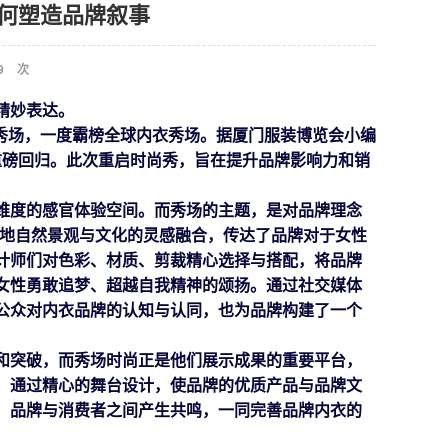
如何塑造品牌叙事
9
次
精妙
表达。
ecret）秀场，一度霸榜全球内衣秀场。
据厦门服装博览会小编
的重磅回归。此次重启时尚秀，旨在提升品牌影响力和销
维度的感官体验空间。
而
秀场的主题，是对品牌理念
世界各地自然景观与文化的灵感融合，传达了品牌对于女性
计师们对色彩、材质、剪裁精心选择与搭配，将品牌
女性勇敢追梦、超越自我精神的颂扬。
通过社交媒体
公众对
内衣
品牌的认知与认同，也为品牌构建了一个
和突破，而秀场时尚正是他们展示成果的重要平台
，
：
通过精心的舞台设计
，使品牌的
优质产品
与品牌文
，品牌与消费者之间
产生共鸣
，
一
同
完善
品牌内
衣
的