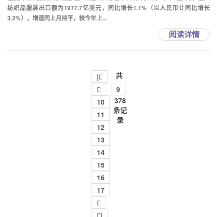
纺织品服装出口额为1977.7亿美元，同比增长1.1%（以人民币计同比增长
3.2%），增速同上月持平，较今年上...
阅读详情
共
|

9
378
10
条记
11
录
12
13
14
15
16
17

|