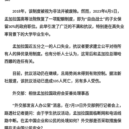
年，该制度被视为非法并被废除。然而，
年
月
日，
2018
2023
6
5
孟加拉国高等法院恢复了一项配额制度，即为“自由战士”的子女保
留
的政府职位。此举引发了广泛的不满和抗议，特别是在高失业
30%
率背景下的大学毕业生中。
孟加拉国近五分之一的人口失业，抗议者要求建立公平对待所
有人的择优录用制度。也有分析人士认为，这背后和孟加拉总理哈
西娜的连任有关。
目前，抗议活动仍在继续，且局势尚未得到有效控制。据法新
社报道，该抗议活动已造成
人死亡，另有多人受伤。
105
外交部：相信孟加拉国政府会妥善处理事态
“外交部发言人办公室”消息，在
月
日外交部例行记者会上，
7
19
路透社记者提问：由于学生抗议活动，孟加拉国面临断网和电话线
路中断。在孟中国企业和公民的处境如何？外交部是否采取措施保
障在孟中国公民安全？