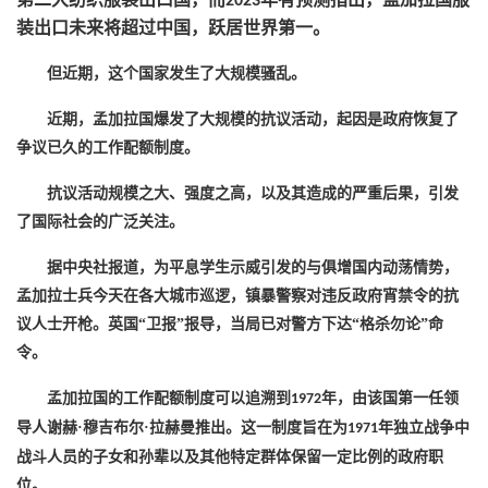
2023
装出口未来将超过中国，跃居世界第一。
但近期，这个国家发生了大规模骚乱。
近期，孟加拉国爆发了大规模的抗议活动，起因是政府恢复了
争议已久的工作配额制度。
抗议活动规模之大、强度之高，以及其造成的严重后果，引发
了国际社会的广泛关注。
据中央社报道，为平息学生示威引发的与俱增国内动荡情势，
孟加拉士兵今天在各大城巿巡逻，镇暴警察对违反政府宵禁令的抗
议人士开枪。英国
“卫报”报导，当局已对警方下达“格杀勿论”命
令。
孟加拉国的工作配额制度可以追溯到
年，由该国第一任领
1972
导人谢赫·穆吉布尔·拉赫曼推出。这一制度旨在为
年独立战争中
1971
战斗人员的子女和孙辈以及其他特定群体保留一定比例的政府职
位。