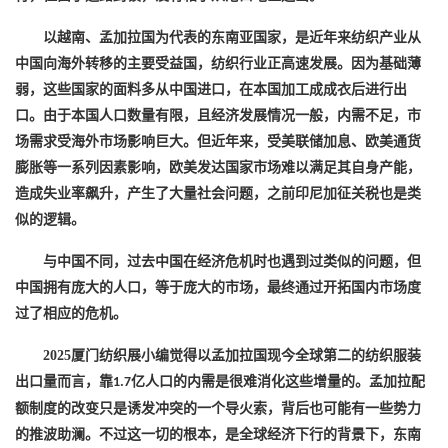
以越南、孟加拉国为代表的东南亚国家，是近年来纺织产业从
中国向海外转移的主要受益国，纺织行业正高速发展。因为基础薄
弱，这些国家的面料多从中国进口，在本国加工成成衣后进行出
口。由于本国人口数量有限，且经济发展情况一般，内需不足，市
场需求受海外市场影响巨大。但近年来，受美联储加息、欧美通货
膨胀等一系列因素影响，欧美发达国家市场难以满足其自身产能，
造成失业率飙升，产生了大量社会问题，之前印尼加征关税也是类
似的逻辑。
与中国不同，过去中国在经济危机时也遇到过类似的问题，但
中国拥有庞大的人口，等于庞大的市场，最终通过开拓国内市场度
过了相应的危机。
2025厦门纺织展小编觉得以孟加拉国现今全球第二的纺织服装
出口量而言，靠
亿人口的内需是很难消化这些增量的。孟加拉配
1.7
额制度的改变只是诱发冲突的一个导火索，背后也可能有一些势力
的推波助澜。不过这一切的根本，是全球经济下行的背景下，东南