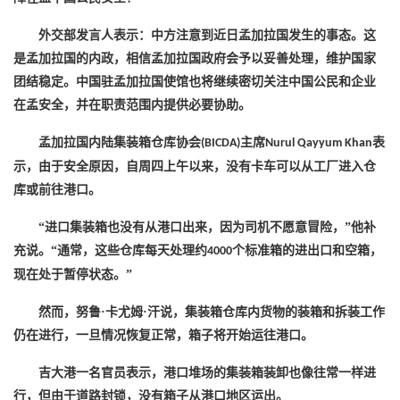
外交部发言人表示：中方注意到近日孟加拉国发生的事态。这
是孟加拉国的内政，相信孟加拉国政府会予以妥善处理，维护国家
团结稳定。中国驻孟加拉国使馆也将继续密切关注中国公民和企业
在孟安全，并在职责范围内提供必要协助。
孟加拉国内陆集装箱仓库协会
主席
表
(BICDA)
Nurul Qayyum Khan
示，由于安全原因，自周四上午以来，没有卡车可以从工厂进入仓
库或前往港口。
“进口集装箱也没有从港口出来，因为司机不愿意冒险，”他补
充说。“通常，这些仓库每天处理约
个标准箱的进出口和空箱，
4000
现在处于暂停状态。”
然而，努鲁
·卡尤姆·汗说，集装箱仓库内货物的装箱和拆装工作
仍在进行，一旦情况恢复正常，箱子将开始运往港口。
吉大港一名官员表示，港口堆场的集装箱装卸也像往常一样进
行，但由于道路封锁，没有箱子从港口地区运出。