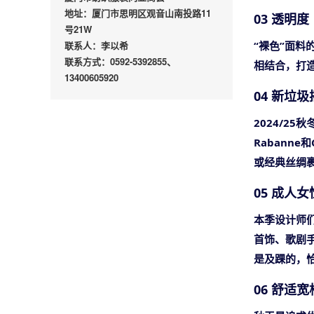
地址：厦门市思明区观音山南投路11
03 透明度
号21W
联系人：李以希
“裸色”面
联系方式：0592-5392855、
相结合，打
13400605920
04 新垃
2024/25
Rabann
或经典丝绸
05 成人
本季设计师
首饰、歌剧
是及踝的，
06 舒适宽