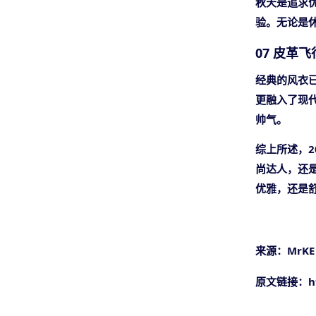
秋天是追求
验。无论是
07 皮革
经典的风衣
更融入了现
帅气。
综上所述，2
尚达人，还
优雅，还是
来源：
MrKE
原文链接：
h