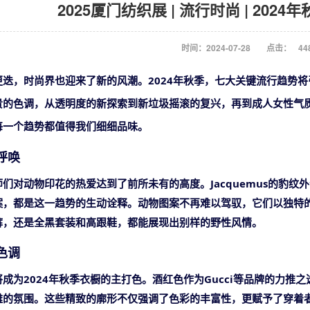
2025厦门纺织展 | 流行时尚 | 20
时间：2024-07-28
点击：
44
更迭，时尚界也迎来了新的风潮。
2024年秋季，七大关键流行趋势
贵的色调，从透明度的新探索到新垃圾摇滚的复兴，再到成人女性气
每一个趋势都值得我们细细品味。
的呼唤
师们对动物印花的热爱达到了前所未有的高度。
Jacquemus的豹纹
案，都是这一趋势的生动诠释。动物图案不再难以驾驭，它们以独特
裤，还是全黑套装和高跟鞋，都能展现出别样的野性风情。
的色调
将成为
2024年秋季衣橱的主打色。酒红色作为Gucci等品牌的力
雅的氛围。这些精致的廓形不仅强调了色彩的丰富性，更赋予了穿着