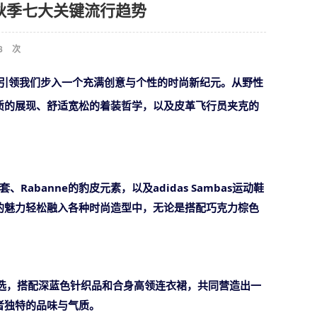
24年秋季七大关键流行趋势
8
次
将引领我们步入一个充满创意与个性的时尚新纪元。从野性
质的展现、舒适宽松的着装哲学，以及皮革飞行员夹克的
外套、Rabanne的豹皮元素，以及adidas Sambas运动鞋
的魅力轻松融入各种时尚造型中，无论是搭配巧克力棕色
推之选，搭配深蓝色针织品和合身高领连衣裙，共同营造出一
者独特的品味与气质。