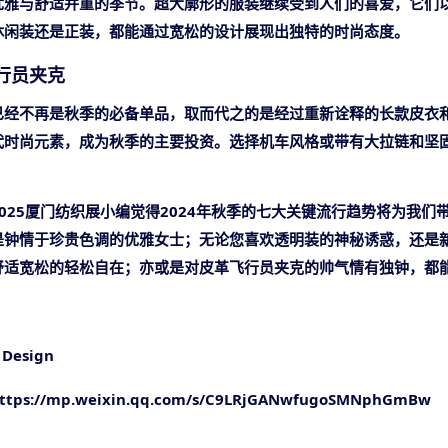
优雅与舒适并重的季节。超大廓形的服装继续受到人们的喜爱，它们
休闲装还是正装，都能通过宽松的设计展现出独特的时尚态度。
飞行员夹克
已经不再是秋季的必备单品，取而代之的是经过重新诠释的长款皮衣
代时尚元素，成为秋季的主要投资。选择机车风格或带有大拉链和坚
025厦门纺织展小编觉得
2024年秋季的七大关键流行趋势将为我
是钟情于珍贵色调的优雅女士；无论您喜欢透明装的神秘诱惑，还是
舒适宽松的轻松自在；亦或是对皮革飞行员夹克的帅气情有独钟，都
 Design
ttps://mp.weixin.qq.com/s/C9LRjGANwfugoSMNphGmBw