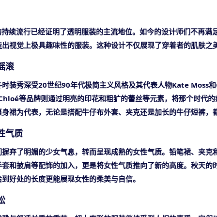
料的持续流行已经证明了透明服装的主流地位。如今的设计师们不再满
造出视觉上极具趣味性的服装。这种设计不仅展现了穿着者的肌肤之
圾摇滚
秋冬时装秀深受20世纪90年代极简主义风格及其代表人物Kate Moss和Carol
e和Chloé等品牌则通过明亮的印花和粗犷的蕾丝等元素，将那个时
裹身裙为代表，无论是搭配牛仔布外套、夹克还是加长的牛仔短裤，
女性气质
们摒弃了明媚的少女气息，转而呈现成熟的女性气质。铅笔裙、夹克
手套和披肩等配饰的加入，更是将女性气质推向了新的高度。秋天的
恰到好处的长度更能展现女性的柔美与自信。
松