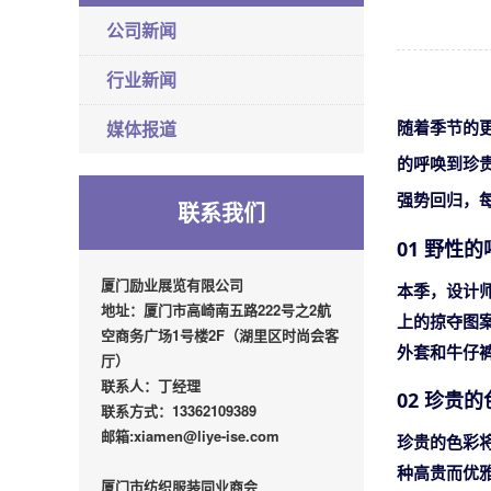
公司新闻
行业新闻
媒体报道
随着季节的
的呼唤到珍
强势回归，
联系我们
01 野性
厦门励业展览有限公司
本季，设计
地址：厦门市高崎南五路222号之2航
上的掠夺图
空商务广场1号楼2F（湖里区时尚会客
外套和牛仔
厅）
联系人：丁经理
02 珍贵
联系方式：13362109389
邮箱:xiamen@liye-ise.com
珍贵的色彩
种高贵而优
厦门市纺织服装同业商会