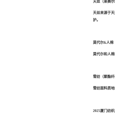
天丝（莱赛尔
天丝来源于天
护。
莫代尔
人棉
&
莫代尔和人棉
雪纺（聚酯纤
雪纺面料质地
2025厦门