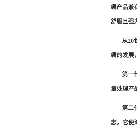
绸产品兼
舒服且强
从2
绸的发展
第一
量处理产
第二
志。它使