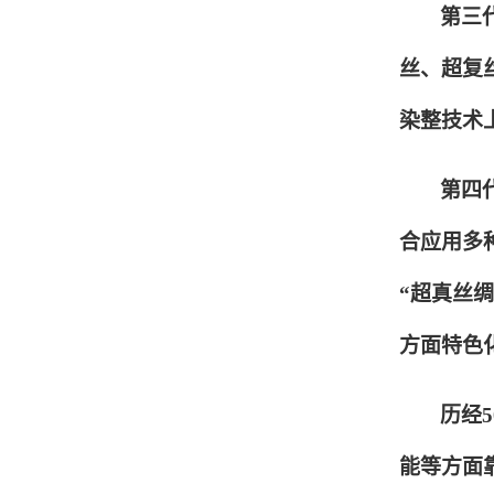
第三
丝、超复
染整技术
第四
合应用多
“超真丝
方面特色
历经
能等方面