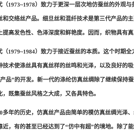
代（1973~1978）致力于更深一层次地仿蚕丝的外
丝和交络丝产品。细旦丝和混纤技术是第三代产品的主
上提高发色性、色泽深度和鲜艳度。因而，织物具有真
代（1979~1984）致力于接近蚕丝的本质。这个时
种技术使涤丝具有真丝样的丝鸣和光泽，以及良好的吸湿
绸产品”的开发。新一代的涤纶仿真丝绸除了继续保持蚕
化，既集蚕丝风格之大成，又各具特色。
50多年的历史，仿真丝产品由简单的模仿真丝绸光泽
靠近，有的甚至已经达到了“仿中有超”的境地。除了