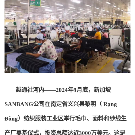
越通社河内——2024年9月底，新加坡
SANBANG公司在南定省义兴县黎明（ R
ạ
ng
Đ
ô
ng
）纺织服装工业区举行毛巾、面料和纱线生
产厂奠基仪式，投资总额达近3000万美元。这是