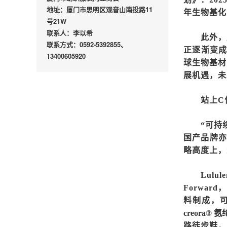
地址：厦门市思明区观音山南投路11
年生物基化
号21W
联系人：李以希
此外，
联系方式：0592-5392855、
正逐渐变
13400605920
球生物基材料
展机遇，未
站上
C
“可持
国产品牌亦
略高度上，
Lul
Forwar
料制成，
creora®
路徒步鞋，