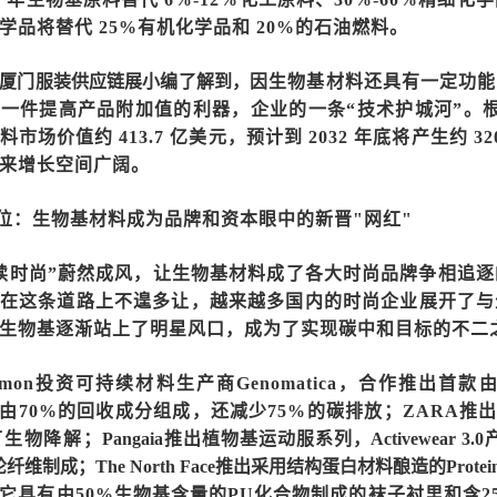
学品将替代 25%有机化学品和 20%的石油燃料。
厦门服装供应链展
小编了解到，
因生物基材料还具有一定功能
成一件提高产品附加值的利器，企业的一条
“技术护城河”。根据Z
市场价值约 413.7 亿美元，预计到 2032 年底将产生约 
来增长空间广阔。
位：
生物基材料
成为品牌和资本眼中的新晋
"网红"
续时尚”蔚然成风，让生物基材料成了各大时尚品牌争相追逐
在这条道路上不遑多让，越来越多国内的时尚企业展开了与
生物基逐渐站上了明星风口，成为了实现碳中和目标的不二
ulemon投资可持续材料生产商Genomatica，合作推出首
d，由70%的回收成分组成，还减少75%的碳排放；ZARA推出由
可生物降解；
Pangaia推出植物基运动服系列，Activewear 
 氨纶纤维制成；The North Face推出采用结构蛋白材料酿造的Prot
它具有由50%生物基含量的PU化合物制成的袜子衬里和含25