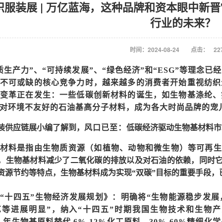
织服装展 | 万亿蓝海，这种品牌和资本眼中新
行业的未来？
时间：2024-08-24
点击：
22
质生产力”、“可持续发展”、“绿色经济”和“ESG”等理念已
不可或缺的核心竞争力时，越来越多的消费者开始重视纺织
变革正在发生：一些低碳创新材料的诞生，如生物基涤纶、
对环境不友好的石油基高分子材料，成为各大时尚品牌的宠
装供应链展
小编了解到，
风口已至：
低碳经济驱动生物基材料市
材料是指由生物质资源（如植物、动物和微生物）等可再生
，生物基材料减少了二氧化碳的排放以及对石油的依赖，同时
资源节约等特点，生物基材料成为实现
“双碳”目标的重要手段
“十四五”生物经济发展规划》：明确将“生物能源稳步发
等进展明显”，纳入“十四五”时期我国生物技术和生物产
25 年生物基原料替代 6%-12%化工原料、30%-60%精