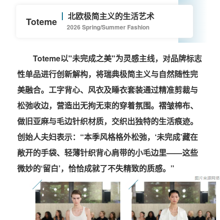
北欧极简主义的生活艺术
Toteme
2026 Spring/Summer Fashion
Toteme以"未完成之美"为灵感主线，对品牌标志
性单品进行创新解构，将瑞典极简主义与自然随性完
美融合。工字背心、风衣及睡衣套装通过精准剪裁与
松弛收边，营造出无拘无束的穿着氛围。褶皱棉布、
做旧亚麻与毛边针织材质，交织出独特的生活痕迹。
创始人夫妇表示：“本季风格格外松弛，‘未完成’藏在
敞开的手袋、轻薄针织背心肩带的小毛边里——这些
微妙的‘留白’，恰恰成就了不失精致的质感。”