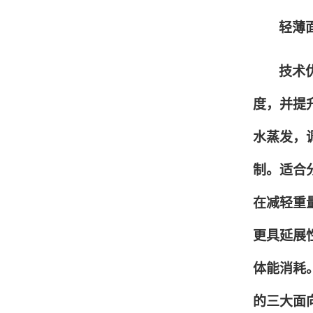
轻薄
技术
度，并提
水蒸发，
制。适合
在减轻重
更具延展
体能消耗
的三大面