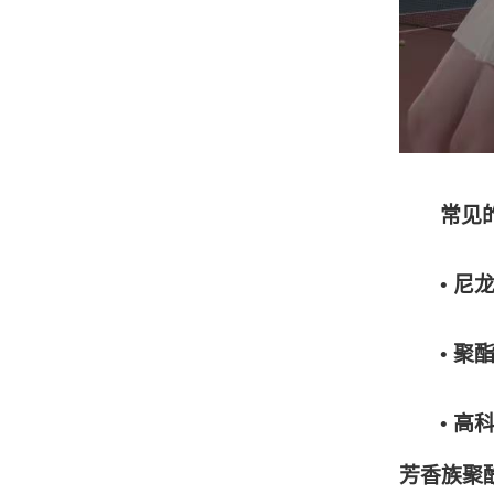
常见
• 
• 聚
• 高
芳香族聚酰