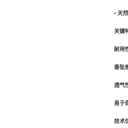
• 天
关键
耐用
垂坠
透气
易于
技术