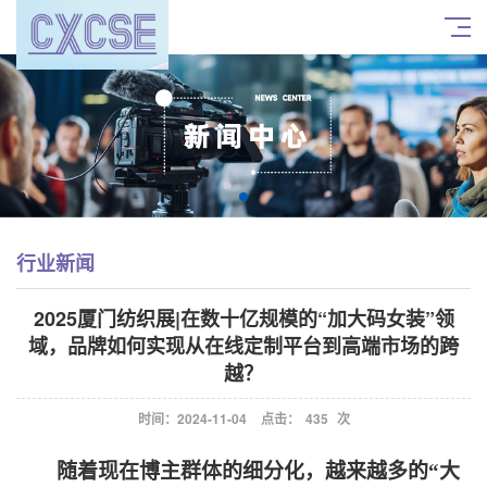
行业新闻
2025厦门纺织展|在数十亿规模的“加大码女装”领
域，品牌如何实现从在线定制平台到高端市场的跨
越？
时间：2024-11-04
点击：
435
次
随着现在博主群体的细分化，越来越多的“大