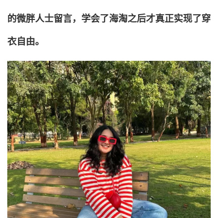
的微胖人士留言，学会了海淘之后才真正实现了穿
衣自由。