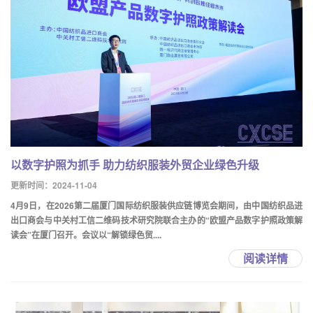
以数字护照为抓手 助力纺织服装外贸企业绿色升级
更新时间：2024-11-04
4月9日，在2026第二届厦门国际纺织服装供应链博览会期间，由中国纺织品进
出口商会与中关村工信二维码技术研究院联合主办的“欧盟产品数字护照政策解
读会”在厦门召开。会议以“解锁绿色贸....
阅读详情