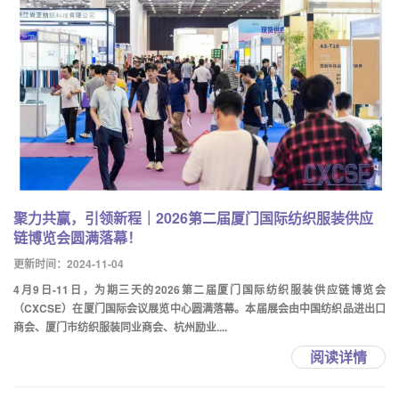
聚力共赢，引领新程｜2026第二届厦门国际纺织服装供应
链博览会圆满落幕！
更新时间：2024-11-04
4月9日-11日，为期三天的2026第二届厦门国际纺织服装供应链博览会
（CXCSE）在厦门国际会议展览中心圆满落幕。本届展会由中国纺织品进出口
商会、厦门市纺织服装同业商会、杭州励业....
阅读详情