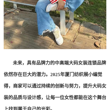
未来，具有品牌力的中高端大码女装连锁品牌
依然存在巨大的潜力。2025年厦门纺织展小编觉
得，商家可以通过持续的创新与努力，提升大码女
装的品质与设计感，让每一位女性都能在这个舞台
上找到属于自己的光彩。