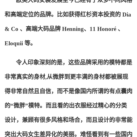
欧美大码女装发展至今已经有了众多不同风格
和高端定位的品牌。比如获得红杉资本投资的 Dia
& Co 、高端大码品牌 Henning、11 Honoré 、
Eloquii 等。
令人印象深刻的是，这些品牌采用的模特都是
非常真实的身材,从微胖到更丰满的身材都被展现
得非常自然且自信，而不是像国内所谓的有点囊肉
的“微胖”模特。而且看的出衣服经过精心的分类
设计，兼顾有很多风格和场合，而且设计的非常能
突出大码女生差异化的美丽。难怪看到有一些国内