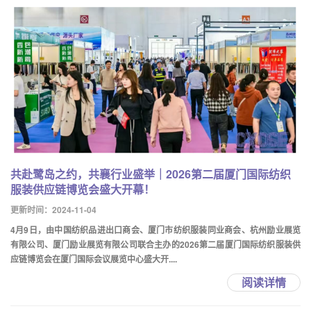
共赴鹭岛之约，共襄行业盛举｜2026第二届厦门国际纺织
服装供应链博览会盛大开幕！
更新时间：2024-11-04
4月9日，由中国纺织品进出口商会、厦门市纺织服装同业商会、杭州励业展览
有限公司、厦门励业展览有限公司联合主办的2026第二届厦门国际纺织服装供
应链博览会在厦门国际会议展览中心盛大开....
阅读详情