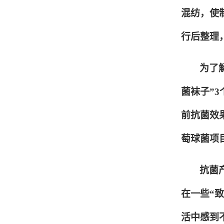
混纺，使
行后整理
为了
菌袜子”
前抗菌效
萄球菌项
抗菌
在一些“
活中感到