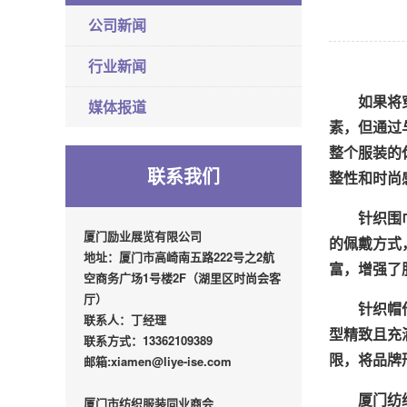
公司新闻
行业新闻
如果将
媒体报道
素，但通过
整个服装的
联系我们
整性和时尚
针织围
厦门励业展览有限公司
的佩戴方式
地址：厦门市高崎南五路222号之2航
富，增强了
空商务广场1号楼2F（湖里区时尚会客
厅）
针织帽
联系人：丁经理
型精致且充
联系方式：13362109389
限，将品牌
邮箱:xiamen@liye-ise.com
厦门纺
厦门市纺织服装同业商会