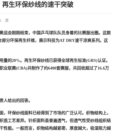
”，再生环保纱线的速干突破
1
次
奥运会刚刚结束，中国乒乓球队队员身着的比赛服出圈。这款
结合部分环保再生纤维，展示科技为AT DRY速干凉爽系列。这
用量的20%。再生环保纱线已获得全球再生标准(GRS)认证。
业联赛(CBA)共制作了约6400套赛服，共回收超过了16.6万
责人
给出的回答。
面，环保纱线面料已经得到了市场的广泛认可。织物结构上，
及织造工艺差异。针织面料虽普遍透气，但透气性受纱线组织结
干性能。一般而言，织物结构越紧密、厚度越大，吸湿阻力越