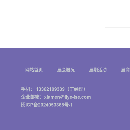
网站首页
展会概况
展期活动
展商
手机： 13362109389（丁经理）
企业邮箱：xiamen@liye-ise.com
闽ICP备2024053365号-1