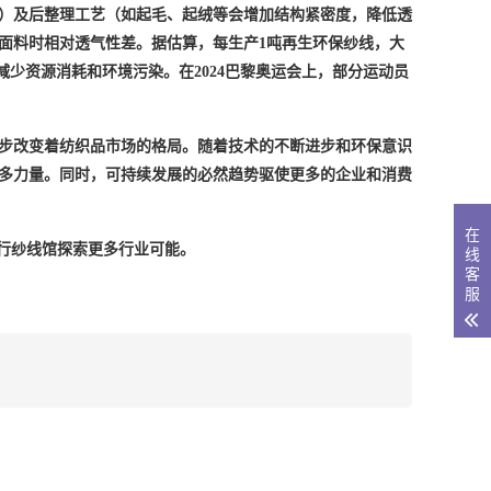
）及后整理工艺（如起毛、起绒等会增加结构紧密度，降低透
面料时相对透气性差。据估算，每生产1吨再生环保纱线，大
效减少资源消耗和环境污染。在
2024
巴黎奥运会上，部分运动员
步改变着纺织品市场的格局。随着技术的不断进步和环保意识
多力量。同时，可持续发展的
必然
趋势驱使更多的企业和消费
在
、流行纱线馆探索更多行业可能。
线
客
服