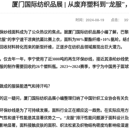
厦门国际纺织品展 | 从废弃塑料到“龙服
时间：2024-08-19
点击：
35
保纱线面料成为了公众热议的焦点。
据厦门国际纺织品展小编了解，
巴黎
24龙服”的李宁速干凉爽抗菌比赛上衣，面料为90%聚酯纤维+10%氨纶，
回收材料转化而来的新型纤维，正逐步在纺织品领域展现出巨大潜力
。
，仅去年一年，李宁使用了近
3000吨的再生环保纱线，接近其涤纶纱线使
的制作需要回收约26个塑料瓶。2023～2024赛季，李宁为中国男子篮球职
做成的服装能透气和排汗吗？
的这一疑问，厦门国际纺织品展
小编整理归纳了
中国针织工业协会有关负
环保纱线是为了可持续发展，面料行业正在顺应这一趋势。在实际应用方
气性和速干性能是其显著优势之一。
“龙服”排汗性能问题源于面料设计
影响显著，面料接触皮肤的面积、织法松紧及织物结构密度均影响吸湿速