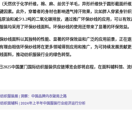
（天然优于化学纤维，棉、麻、丝优于羊毛，异形纤维快于圆形截面纤维
键因素。此外，穿着者的身材也影响透气排汗效果，比如胖人穿紧身针织
吨原油和减少3.2吨的二氧化碳排放，通过推广环保纱线的应用，可以有
服装
均
采用了环保纱线面料
。
环保纱线的使用还带来了显著的环保效益。
保纱线面料以其独特的性能、显著的环保效益和广泛的应用前景，正在逐
有理由相信环保纱线将在更多领域得到应用和推广，为可持续发展贡献更
线面料，推动纺织
服装
行业的绿色转型。
-26日2025中国厦门国际纺织服装供应链博览会即将启程，在面料辅料馆
纺织服装展 | 洞察：中国品牌内衣破局之路
纺织面辅料 | 2024年上半年中国服装行业经济运行分析