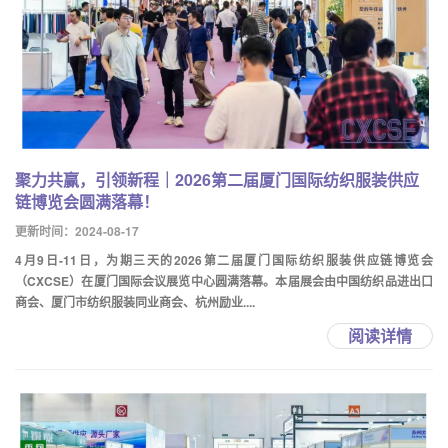
聚力共赢，引领新程｜2026第二届厦门国际纺织服装供应
链博览会圆满落幕！
更新时间：2024-08-17
4月9日-11日，为期三天的2026第二届厦门国际纺织服装供应链博览会
（CXCSE）在厦门国际会议展览中心圆满落幕。本届展会由中国纺织品进出口
商会、厦门市纺织服装同业商会、杭州励业....
阅读详情