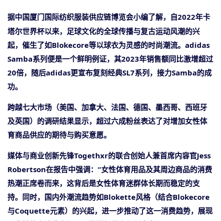
自
2022年卡
据中国厦门国际纺织服装供应链博览会小编了解，
塔尔世界杯以来，足球文化的全球传播与复古运动风潮的兴
起，催生了如Blokecore等以球衣为灵感的时尚潮流。adidas
Samba系列便是一个鲜明例证，其2023年销售额同比激增超过
20倍，随后adidas更宣布复刻经典SL7系列，接力Samba的成
功。
跨越七大市场（美国、加拿大、法国、德国、墨西哥、西班牙
及英国）的调研结果显示，超过六成粉丝表达了对增加女性体
育商品供应的期待与购买意愿。
媒体与商业创新先锋
Togethxr的联合创始人兼首席内容官Jess
Robertson在报告中强调：“女性体育用品及其周边商品的消费
热潮正席卷而来，这背后是女性体育迷群体长期而稳定的支
持。同时，国内外潮流趋势如Blokette风格（结合Blokecore
与Coquette元素）的兴起，进一步推动了这一消费趋势，展现