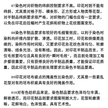
染色时对织物的纬斜控制要求不高。印花时则不能有
07
纬斜，尤其是对格子形、横条形、正方形或人物类等花型，
对半制品纬斜要求很严格，对织物的门幅也应有一定要求，
以免在印花后拉幅时产生花斜和织物上花纹图案变形。
染色半制品要求有较好的毛细管效应，以利于染色时
08
染料向纤维内部扩散、渗透。印花加工时，印花和烘燥是连
续的，染料作用时间短，又要求印花处花纹色泽均匀、轮廓
清晰、线条光洁、没有断线。因此，对印花半制品而言，不
仅毛效要均匀且具有良好的
“瞬时毛效”，而且前处理加工每
步都很重要，只有获得良好的半制品质量，才能保证印花质
量，因此印花半制品的前处理要求比染色半制品要高。
印花对坯布疵点的掩盖性比染色好，尤其是一些紊乱
09
花型对有的坯布织疵具有良好的掩盖作用。
对有色纺织品来说，染色制品要求色泽均匀丰满，
010
鲜艳透芯，而印花制品则要求图案明朗大方，花型轮廓清
晰，花鲜地白，色泽饱满，具有艺术性。