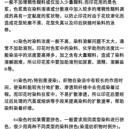
一般不加增稠性糊料或仅加入少量糊料
;而印花用的是色
浆，色浆是在染料溶液或分散液中加入较多的增稠性糊料调
成的具有一定黏度的浆状物，以防止印花时由于花纹渗化而
造成花型轮廓不清、花型失真以及印后烘燥时染料的泳
移。
染色时染料浓度一般不高，染料溶解问题不太大，通
02
常不加助溶剂。印花时色浆中的染料、化学助剂的浓度比一
般染浴中的浓度要高得多，加之含有大量糊料，造成了染料
溶解困难，所以印花浆中要加助溶剂如尿素、酒精、溶解盐
B等。
染色时
(特别是浸染)，织物在染浴中有较长的作用时
03
间，使染料能较充分地扩散、渗透到纤维中去完成染着过
程。而印花时染料在浆中，不易扩散渗透，所以印花后要经
过后处理的汽蒸或焙烘等手段来提高染料的扩散速率，帮助
染料染着纤维。
染色时如果需要拼色，一般要求用同类型染料进行拼
04
色，很少用两种不同类型的染料拼色
(染混纺织物时例外)。