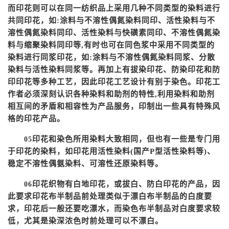
而印花则可以在同一纺织品上采用几种不同类型的染料进行
共同印花，如:涂料与不溶性偶氮染料同印、活性染料与不
溶性偶氮染料同印、活性染料与快磺素同印、不溶性偶氮染
料与缩聚染料同印等,有时也可在同色浆中采用不同类型的
染料进行同浆印花，如:涂料与不溶性偶氮染料同浆、分散
染料与活性染料同浆等。再加上有拔染印花、防染印花和防
印印花等多种工艺，因此印花工艺设计有别于染色。印花工
作者必须深刻认识各种染料和助剂的特性,利用染料和助剂
相互间的矛盾和相容性为产品服务，印制出一些具有特殊风
格的印花产品。
印花和染色所用染料大致相同，但也有一些是专门用
05
于印花的染料，如印花用活性染料
(国产P型活性染料等)、
稳定不溶性偶氨染料、可溶性还原染料等。
印花织物有白地印花，或拔白、防白印花的产品，因
06
此要求印花布半制品前处理类似于漂白布半制品的白度要
求，印花后一般还要吃漂水，而染色布半制品对白度要求较
低，尤其是染深浓色时前处理可以不漂白。