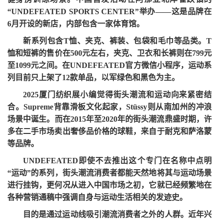
“UNDEFEATED SPORTS CENTER”举办——这是品牌在
6月开设的新店，内部包含一家体育馆。
新系列包含
T恤、夹克、裤装、包袋和毛巾等品类。T
恤和短裤的售价在500元左右，夹克、卫衣和长裤则在799元
至1099元之间。在UNDEFEATED官方微信小程序，运动系
列目前只上架了12款单品，以军绿色和黑色为主。
2025厦门纺织展小编觉得街头潮流和运动向来紧密结
合。
Supreme背靠滑板文化起家，Stüssy则从南加州的冲浪
场景中诞生。而在2015年至2020年的街头潮流鼎盛时期，许
多在二手市场卖出奢侈品价格的球鞋，来自于耐克和萨洛蒙
等品牌。
UNDEFEATED即使不去推出这个专门在名称中点明
“运动”的系列，街头潮流消费者都能天然地将其与运动场景
进行挂钩，更何况从进入中国市场之初，它就已经频繁地在
各种营销通稿中强调自身与运动生活相关的发迹史。
目的是通过运动线吸引潮流消费者之外的人群。近年兴