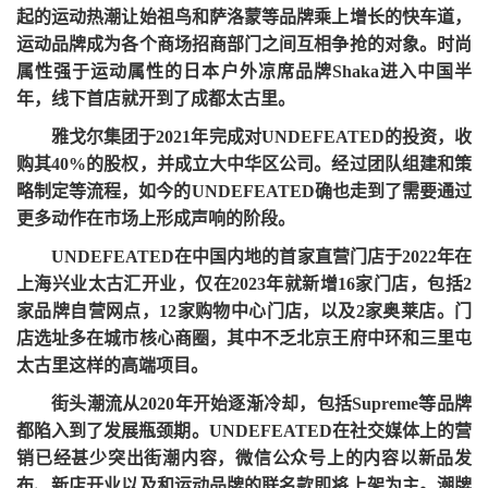
起的运动热潮让始祖鸟和萨洛蒙等品牌乘上增长的快车道，
运动品牌成为各个商场招商部门之间互相争抢的对象。时尚
属性强于运动属性的日本户外凉席品牌
Shaka进入中国半
年，线下首店就开到了成都太古里。
雅戈尔集团于
2021年完成对UNDEFEATED的投资，收
购其40%的股权，并成立大中华区公司。经过团队组建和策
略制定等流程，如今的UNDEFEATED确也走到了需要通过
更多动作在市场上形成声响的阶段。
UNDEFEATED在中国内地的首家直营门店于2022年在
上海兴业太古汇开业，仅在2023年就新增16家门店，包括2
家品牌自营网点，12家购物中心门店，以及2家奥莱店。门
店选址多在城市核心商圈，其中不乏北京王府中环和三里屯
太古里这样的高端项目。
街头潮流从
2020年开始逐渐冷却，包括Supreme等品牌
都陷入到了发展瓶颈期。UNDEFEATED在社交媒体上的营
销已经甚少突出街潮内容，微信公众号上的内容以新品发
布、新店开业以及和运动品牌的联名款即将上架为主。潮牌