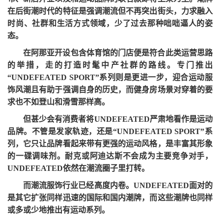
在后街潮时代的特征是强调潮流但不再突出街头，力求融入
时尚、社群和生活方式领域，少了过去那种咄咄逼人的姿
态。
在阿那亚开设包含体育馆的门店便是符合此类运营思路
的举措，走的打造时髦中产社群的路线。专门推出
“UNDEFEATED SPORT”系列则是更进一步，迎合运动服
饰风潮且有助于强调自身的历史，而健身房场景对穿着的要
求也不如登山和滑雪那样高。
但甚少会有消费者将
UNDEFEATED严肃地看作是运动
品牌。不管是发家轨迹，还是“UNDEFEATED SPORT”系
列，它只让品牌看起来带有更强的运动风格，是丰富其形象
的一碟调味剂。耐克或阿迪达斯不会成为主要竞争对手，
UNDEFEATED依然在潮流圈子里打转。
而潮流服饰行业已经高度内卷。
UNDEFEATED面对的
是其它扩张同样迅速的国际和国内潮牌，而这些潮牌也同样
或多或少地推出有运动系列。