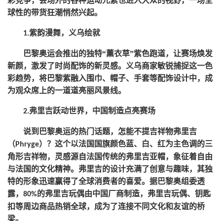
彩竞争，会场外的各种运动元素也进入大众的视野，一场全
球性的带货狂潮悄然兴起。
紫韵漫舞，义乌绘就
1.
巴黎奥运会推出的独特
“薰衣草”紫色跑道，让赛场焕发
新颜，激发了时尚配饰的新灵感。义乌商家敏锐捕捉这一色
彩趋势，将巴黎紫融入围巾、帽子、手套等配饰设计中，成
为观众席上的一道道亮丽风景线。
弗里吉跃动世界，中国制造点亮赛场
2.
说到巴黎奥运的热门话题，怎能不提吉祥物弗里吉
（
）？这个以法国国旗颜色蓝、白、红为主色调的三
Phryge
角形吉祥物，灵感源自法国传统的弗里吉亚帽，象征着自由
与法国的文化精神。弗里吉的设计充满了创意与趣味，其独
特的形象迅速赢得了全球消费者的喜爱。据巴黎奥组委透
露，
的弗里吉玩偶由中国厂商制造，弗里吉玩偶、钥匙
80%
扣等周边商品热销全球，成为了连接不同文化和友谊的桥
梁。