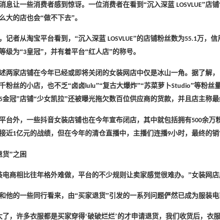
消息让一些消费者感到惊讶。一位消费者在看到
“沉入深蓝
”店铺
LOSVLUE
么大的店也会“做不下去”。
，记者从淘宝平台看到，
“沉入深蓝
”的店铺粉丝数为
万，信
LOSVLUE
55.1
等级为“
皇冠”，并有着平台“红人店”的称号。
3
述两家店铺在今年已经或即将关闭的女装网店中仅是冰山一角。据了解，
千粉丝的小店，也不乏
“卤卤
”“复古大爆炸”“苏菜萝卜
”等粉丝
lulu
Studio
金冠”店铺“少女凯拉”还被曝光拖欠数百位供应商的货款，并且店主称
5
平台外，一些抖音女装店铺也在今年宣布闭店，其中就包括拥有
余万
500
接近
亿元的战绩，但在今年的清仓直播中，主播们连播
小时，最终的销
1
9
退货”之困
装电商相比往年格外难做，平台的不少规则让卖家感觉很难办。”女装网
和他的一些同行看来，由
“买家退货”引发的一系列问题俨然已成为服装
大了，许多衣服都是买家穿得‘破破烂烂’的才申请退货，我们收货后，衣