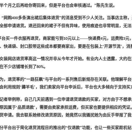
半个月之后再给你寄回来，但是平台也会审核通过。”陈先生说。
，“网购
多条演出裙后集体退货”的消息受到不少人关注。当事店主称，
400
全部申请退货。退还回来的裙子不但有异味，使用痕迹也非常明显，无法
平台买一件衣服再退货，商家能亏到
元以上——快递费
元，运费险
元
10
4
3
、快递袋、封口胶带这些成本都要商家出，要是在包装上‘开源节流’，消
女装网店退货率高这一情况并非从今年才开始。有业内人士透露，大约在
在不少店铺增长到了
。
80%
为，退货率的
“一路狂飙”与平台的一系列售后新规存在关联。他理解平
会利用规则‘薅羊毛’，我们卖家向平台申诉后，平台也大多倾向于支持买
记者举例称，自己几天前遇到一位申请退货退款的买家，对方由于不想承
种原因属于‘品质退款’，需要由卖家承担运费，但买家也要提供相应的凭
货申请。我去联系她修改退货原因，她竟然以我骚扰她为由反手举报了我
分平台出于简化退货流程目的推出的
“仅退款”功能，也让一些买家趁机钻