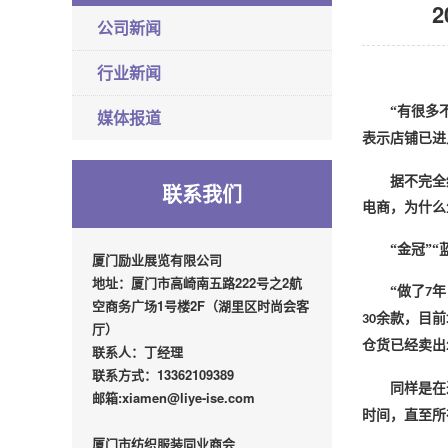
公司新闻
行业新闻
“有很多
媒体报道
表示店铺已进
据不完全
联系我们
电商，为什么
“金冠”
厦门励业展览有限公司
地址：厦门市高崎南五路222号之2航
“做了
年
7
空商务广场1号楼2F（湖里区时尚会客
余款，目前
30
厅）
仓货已经卖出
联系人：丁经理
联系方式：13362109389
同样是在
邮箱:xiamen@liye-ise.com
时间，直至所
厦门市纺织服装同业商会