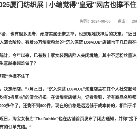
2025厦门纺织展 | 小编觉得“皇冠”网店也撑
时间：2024-08-06
点击：
26
不舍，也有很多思考，闭店实属无奈之举，也是艰难抉择后的决定。”近日
入清仓阶段。有着
万淘宝粉丝的“沉入深蓝
”店铺也于几日前
55
LOSVLUE
统计，今年以来，已有数十家女装网店陷入关闭境地，其中不乏粉丝量达
生意越来越难做了？
“蓝冠”也撑不住了
，决定闭店。”
月
日，“沉入深蓝
”淘宝店主在其个人社交账
7
21
LOSVLUE
均有
折至
折的清仓折扣。在该淘宝店铺内，记者看到，所有商品名称都
3
4
多件了，还剩不到
件。现在的价格是远远低于成本价的，相当于半
200
500
近日，淘宝女装店
“
”也在店铺首页发布了闭店通知，并称“接
The Bubble
有的订单完结。”