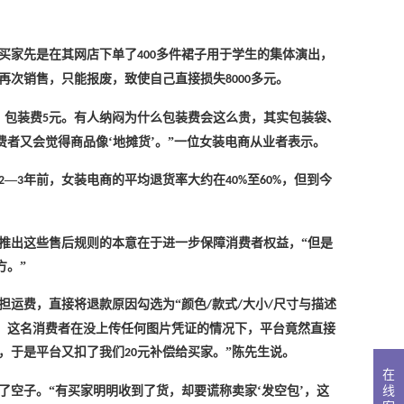
买家先是在其网店下单了
多件裙子用于学生的集体演出，
400
再次销售，只能报废，致使自己直接损失
多元。
8000
，包装费
元。有人纳闷为什么包装费会这么贵，其实包装袋、
5
费者又会觉得商品像‘地摊货’。”一位女装电商从业者表示。
—
年前，女装电商的平均退货率大约在
至
，但到今
2
3
40%
60%
台推出这些售后规则的本意在于进一步保障消费者权益，“但是
方。”
担运费，直接将退款原因勾选为
“颜色
款式
大小
尺寸与描述
/
/
/
证。这名消费者在没上传任何图片凭证的情况下，平台竟然直接
，于是平台又扣了我们
元补偿给买家。”陈先生说。
20
在
线
了空子。“有买家明明收到了货，却要谎称卖家‘发空包’，这