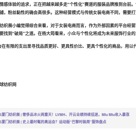
情感体验的追求，正在把越来越多走
“个性化”赛道的服装品牌推到台前。
店铺，粉丝黏性的确会高很多。这种经营模式与传统女装电商不同，需要打
厦门纺织展小编觉得综合来看，对于女装电商而言，作为外部因素的平台经
要找到
“破局”之道。在杨大筠看来，小众与个性化将成为未来服饰行业
会在有限的支出里寻找品质更好、更具性价比、更具个性化的商品，用以
球纺织网
25厦门纺织展 | 奢侈品冰火两重天！LVMH、开云业绩持续低迷，Miu Miu收入暴涨
25厦门纺织展 | 史上最时髦的奥运会？运动版“巴黎时装周”服饰盘点