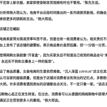
不花穿上新衣服，卖家即使录制发货视频有时也不管用。”陈先生说。
分析师杨大筠认为，电商平台近段时间推出的一系列退换货新规，的确会
承担更多的损耗和支出。”杨大筠说。
”店铺正在崛起
电商卖家常对高退货率叫苦不迭，但是也有一些消费者认为，相关责任不
台上发布了该店铺的避雷帖，表示商品售价虽然低廉，但“一分钱一分货
觉得网购女装就像
“开盲盒”，因为买家永远不知道自己收到的商品会与“
，永远买不到和主播身上一样的板型”。
证了商品质量，女装电商的生意依然难做。
“沉入深蓝
”店主在
LOSVLUE
认可自家的服装质量，但是由于店铺对消费者没有突出的记忆点，多数粉
大把。许多消费者遇到类似的店铺都会点关注，不一定只看一家。”该店
的购物心态正在发生转变。在过去，消费者可以从便捷的网络购物中获得
满足正在受到更多人的重视。”杨大筠说。