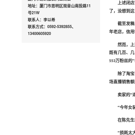
上述闭店
地址：厦门市思明区观音山南投路11
了，没想到这
号21W
联系人：李以希
截至发稿
联系方式：0592-5392855、
年老店，信用
13400605920
然而，上
既有几百、几
万粉丝的“
553
除了淘宝
场直播销售额
卖家的
“
“今年女
在陈先生
“损耗太