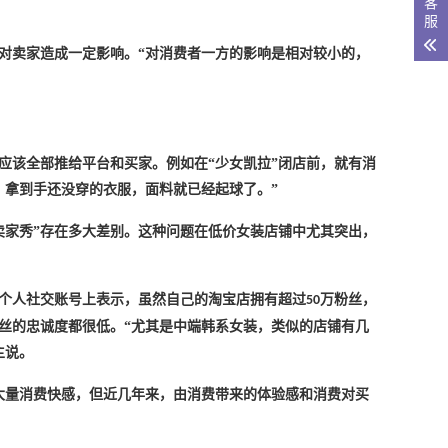
客
服
对卖家造成一定影响。
“对消费者一方的影响是相对较小的，
应该全部推给平台和买家。例如在
“少女凯拉”闭店前，就有消
，拿到手还没穿的衣服，面料就已经起球了。”
卖家秀”存在多大差别。这种问题在低价女装店铺中尤其突出，
其个人社交账号上表示，虽然自己的淘宝店拥有超过
万粉丝，
50
丝的忠诚度都很低。“尤其是中端韩系女装，类似的店铺有几
主说。
大量消费快感，但近几年来，由消费带来的体验感和消费对买