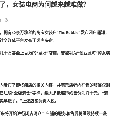
不住了，女装电商为何越来越难做？
8
次
，拥有
余万粉丝的淘宝女装店“
”发布闭店通知，
40
The Bubble
在社交媒体平台发布了闭店决定。
几十万甚至上百万的
“皇冠”店铺。曾被视为“创业蓝海”的女装
号内发布了即将闭店的相关内容，并表示店铺内在售的服饰仅剩
已注明“全店清仓”字样，绝大多数服饰的售价为几十元。“清
卖半送了。”上述店铺负责人说。
下来将开始进行闭店清仓”“店铺的服务和售后将继续持续一段