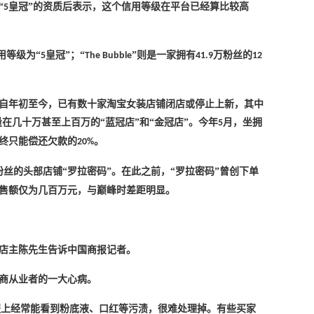
“
皇冠”的资质后表示，这个信用等级在平台已经算比较高
5
用等级为“
皇冠”；“
”则是一家拥有
万粉丝的
5
The Bubble
41.9
12
自年初至今，已有数十家淘宝女装店铺闭店或停止上新，其中
量在几十万甚至上百万的“蓝冠店”和“金冠店”。今年
月，坐拥
5
最终只能偿还欠款的
。
20%
粉丝的头部店铺“罗拉密码”。在此之前，“罗拉密码”曾创下单
售额仅为几百万元，与巅峰时差距明显。
店店主陈先生告诉中国商报记者。
电商从业者的一大心病。
服上经常能看到粉底液、口红等污渍，很难处理掉。有些买家