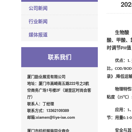
20
公司新闻
行业新闻
生物酸
媒体报道
酸、甲酸、
时调节
值
PH
联系我们
优点：
1.
比，
COD/BOD
厦门励业展览有限公司
录》
降低运
,
地址：厦门市高崎南五路222号之2航
物理特性
空商务广场1号楼2F（湖里区时尚会客
厅）
粘度（
℃）
25
联系人：丁经理
联系方式：13362109389
应用：
1
邮箱:xiamen@liye-ise.com
节：用量
0.1-0
厦门市纺织服装同业商会
安全与其