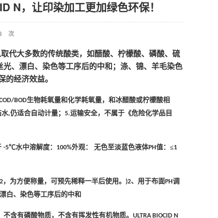
OCID N，让印染加工更加绿色环保！
8
次
以取代大多数的传统酸类，如醋酸、柠檬酸、磷酸、硫
丝光、漂白、染色等工序后的中和；涤、锦、羊毛染色
保的经济效益。
生物耗氧量和化学耗氧量，和冰醋酸或柠檬酸相
COD/BOD
结水
仍适合自动计量；
运输安全，不属于《危险化学品目
,
5.
于
℃水中溶解度：
外观： 无色至淡蓝色液体
值：≤
-5
100%
PH
1
，为方便称量，可预先稀释一半后使用。
、用于布面
调
2
)2
PH
漂白、染色等工序后的中和
，不含有磷酸物质，不含有挥发性有机物质。
ULTRA BIOCID N