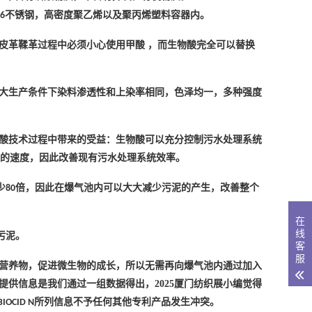
不锈钢，高密度聚乙烯以及聚丙烯塑料容器内。
6
皮革鞣革过程中必须小心使用甲酸
，而生物酸完全可以替换
大生产条件下染料渗透性和上染率相同，色泽均一，多种强度
酸技术过程中带来的受益：生物酸可以充分控制污水处理系统
的速度，因此改善现有污水处理系统效率。
少
倍，因此在爆气池内可以大大减少污泥的产生，改善整个
80
在
线
污泥。
客
服
营养物，促进微生物的成长，所以无需再向爆气池内通过加入
供信息是我们通过一组数据得出，2025厦门纺织展小编觉得
所列信息不予任何其他专利产品发生冲突。
BIOCID N