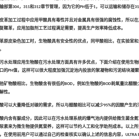
输部第
，
和
章节管理，因为它的
低于
，可以运输和储存在
304
311
312
PH
1
31
皮革加工过程中应用甲酸具有毒性并且对金属具有很强的腐蚀性，所以在
复鞣革，应用加脂剂工艺过程满足需要，提高生产效率降低成本。
革原皮染色加工时，生物酸具有安全性的优点，同甲酸相比，在实验室和
。
污水处理应用生物酸在污水处理方面具有许多优点，下面介绍在使用生物
口的
值，这样可以很大程度加强沉淀池内投放的絮凝物和污泥结块凝聚
PH
他矿物酸相比，生物酸含有很低的
，例如生物酸的
耗氧量比醋酸
BOD
BOD
解性。
酸可以大量降低对碳的需求，所以与醋酸相比可以减少
的因酸产生的
95%
酸内含有脲成分，因此可以在污水处理系统的爆气池内提供给微生菌含氮
尿素来为微生物提供氮营养，这样可以节约人工和化学助剂成本。以上所提
，在使用前用户可以通过自己的检查核实以确认上述的信息内容，
ULTRA 