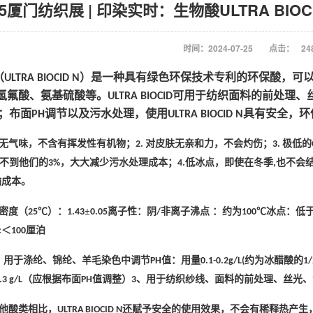
25厦门纺织展 | 印染实时：生物酸ULTRA BI
时间：2024-07-25
点击：
24
（
）是一种具有绿色环保技术专利的环保酸，可
ULTRA BIOCID N
氢氟酸、氨基硫酸等。
可用于纺织面料的前处理、
ULTRA BIOCID
；布面
调节以及污水处理，使用
具有安全，环
PH
ULTRA BIOCID N
无气味，不含有挥发性有机物；
对皮肤无亲和力，不会灼伤；
极低的
2.
3.
不到他们的
，大大减少污水处理成本；
低冰点，即使在冬季
也不会
3%
4.
,
输成本。
密度（
℃）：
±
离子性：阴
非离子沸点 ：约为
℃冰点：低
25
1.43
0.05
/
100
＜
厘泊
:
100
、用于涤纶、锦纶、羊毛染色中调节
值：用量
约为冰醋酸的
PH
0.1-0.2g/L(
1/
（应根据布面
值调整）
、用于纺织纱线、面料的前处理、丝光、
.3 g/L
PH
3
他酸类相比，
还赋予安全的使用效果，不会有稀释热产生
ULTRA BIOCID N