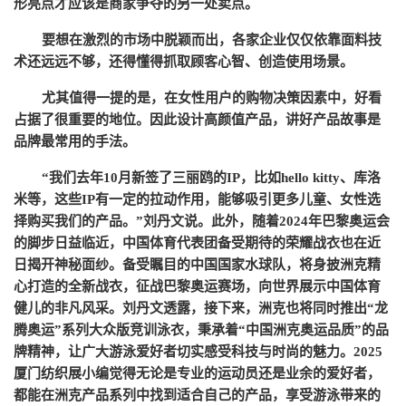
形亮点才应该是商家争夺的另一处卖点。
要想在激烈的市场中脱颖而出，各家企业仅仅依靠面料技
术还远远不够，还得懂得抓取顾客心智、创造使用场景。
尤其值得一提的是，在女性用户的购物决策因素中，好看
占据了很重要的地位。因此设计高颜值产品，讲好产品故事是
品牌最常用的手法。
“我们去年10月新签了三丽鸥的IP，比如hello kitty、库洛
米等，这些IP有一定的拉动作用，能够吸引更多儿童、女性选
择购买我们的产品。”刘丹文说。
此外，随着
2024年巴黎奥运会
的脚步日益临近，中国体育代表团备受期待的荣耀战衣也在近
日揭开神秘面纱。备受瞩目的中国国家水球队，将身披洲克精
心打造的全新战衣，征战巴黎奥运赛场，向世界展示中国体育
健儿的非凡风采。刘丹文透露，接下来，洲克也将同时推出“龙
腾奥运”系列大众版竞训泳衣，秉承着“中国洲克奥运品质”的品
牌精神，让广大游泳爱好者切实感受科技与时尚的魅力。2025
厦门纺织展小编觉得无论是专业的运动员还是业余的爱好者，
都能在洲克产品系列中找到适合自己的产品，享受游泳带来的