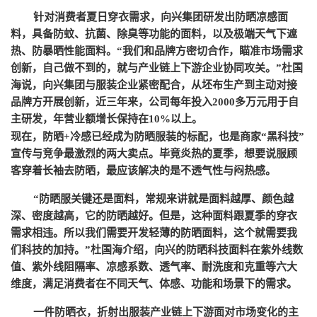
针对消费者夏日穿衣需求，向兴集团研发出防晒凉感面
料，具备防蚊、抗菌、除臭等功能的面料，以及极端天气下遮
热、防暴晒性能面料。
“我们和品牌方密切合作，瞄准市场需求
创新，自己做不到的，就与产业链上下游企业协同攻关。”杜国
海说，向兴集团与服装企业紧密配合，从坯布生产到主动对接
品牌方开展创新，近三年来，公司每年投入2000多万元用于自
主研发，年营业额增长保持在10%以上。
现在，防晒
+冷感已经成为防晒服装的标配，也是商家“黑科技”
宣传与竞争最激烈的两大卖点。毕竟炎热的夏季，想要说服顾
客穿着长袖去防晒，最应该解决的是不透气性与闷热感。
“防晒服关键还是面料，常规来讲就是面料越厚、颜色越
深、密度越高，它的防晒越好。但是，这种面料跟夏季的穿衣
需求相违。所以我们需要开发轻薄的防晒面料，这个就需要我
们科技的加持。”杜国海介绍，向兴的防晒科技面料在紫外线数
值、紫外线阻隔率、凉感系数、透气率、耐洗度和克重等六大
维度，满足消费者在不同天气、体感、功能和场景下的需求。
一件防晒衣，折射出服装产业链上下游面对市场变化的主