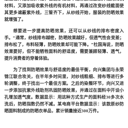
材料，又添加吸收紫外线的有机材料，再通过改变纱线截面使
其更多遮蔽紫外线，三管齐下，从纱线开始，服装的防晒效果
就增强了。
想要进一步提高防晒效果，还可以从纱线的排布密度入
手。
“通常，纱线排布越密，防晒效果越好，但透气性会变差；
排布松了，布料轻薄，防晒效果却可能下降。”杜国海说，防晒
效果要好，但不能牺牲面料的舒适度，需要兼顾轻薄、透气，
提升消费者的穿着体验。
为了找到防晒效果与舒适度的最佳平衡，向兴集团与永荣
锦江联合攻关，在半年多时间里，对纱线粗细、排布等进行多
轮调整，终于找出一个最佳方案。之后的染整环节，向兴又进
一步添加抗紫外线助剂巩固防晒效果，并通过在面料中开设小
孔增加透气度。数据显示：用这种方式生产的面料经
30多次水
洗后，防晒指数仍然不减。某电商平台数据显示：该款原纱防
晒面料制成的防晒衣单品，累计销量接近300万件。