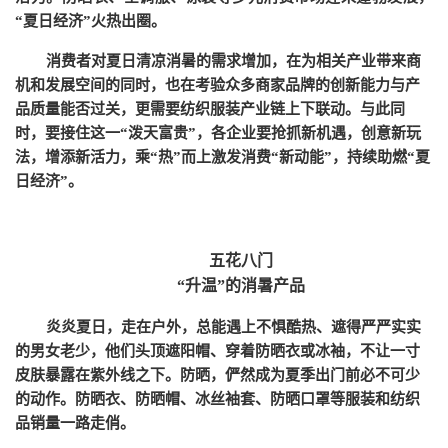
“夏日经济”火热出圈。
消费者对夏日清凉消暑的需求增加，在为相关产业带来商
机和发展空间的同时，也在考验众多商家品牌的创新能力与产
品质量能否过关，更需要纺织服装产业链上下联动。与此同
时，要接住这一
“泼天富贵”，各企业要抢抓新机遇，创意新玩
法，增添新活力，乘“热”而上激发消费“新动能”，持续助燃“夏
日经济”。
五花八门
“升温”的消暑产品
炎炎夏日，走在户外，总能遇上不惧酷热、遮得严严实实
的男女老少，他们头顶遮阳帽、穿着防晒衣或冰袖，不让一寸
皮肤暴露在紫外线之下。防晒，俨然成为夏季出门前必不可少
的动作。防晒衣、防晒帽、冰丝袖套、防晒口罩等服装和纺织
品销量一路走俏。