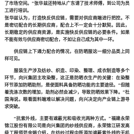
了市场空间。”张华兹还特地从广东请了技术师傅，到公司为员
工进行培训。
张华兹认为，打造快反供应链，需要对供应商端进行把控。不
是密切配合的长期供应商，配合上不一定会十分默契。因此，
长期稳定的供应商资源，是实施快反供应链的必要条件。如果
不能有效与供应商密切配合，不如让自己成为其中一环。
供应链上下通力配合的情况，在防晒服这一细分品类上同
样可见。
服装生产涉及纺纱、织造、印染、整理、成衣制造等多个
环节，向兴集团主攻染整，这正是防晒衣生产的关键：在染整
环节添加防晒助剂，是使面料具备防晒功能的主要途径。
“但随
着洗涤次数的增加，助剂必然会减少，导致防晒效果下降。”杜
国海说。眼看面料端难以解决问题，向兴决定向产业链上游寻
求突破。
“抗紫外线，主要有遮蔽光和吸收光两种方式。”福建永荣
锦江股份有限公司是向兴集团的纱线供应商，永荣锦江研发高
级工程师范余娟介绍，在纺纱过程中既添加遮蔽紫外线的无机