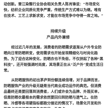
动创新。晋江染整行业协会相关负责人陈肖锋说：
“市场变化
快，纺织企业同质化竞争严重，传统生产方式难以为继。唯有
在技术、工艺上求新求变，才能在市场竞争中夺得一席之地。”
持续升级
产品内外兼修
经过近几年的发展，消费者的防晒需求逐渐从户外专业防
晒向日常防晒转变，使用需求也开始呈现精细化与时尚化趋
势。为了迎合这种变化，防晒衣也不免俗，不仅拼起了各种
“黑
科技”，还开始强调时尚度，其场景正在从“泛户外”变成生活日
常。
从防晒服饰的初出茅庐到份额连续倍增，对于品牌而言，
防晒服饰产业的升级无疑是当代商业成功运作的典范。但消费
品最终还是要回落到消费者，人们或许会为品牌、外观买单，
但是防晒衣最根本的需求依然要回归到防晒与透气上。在防
晒、冷感等各项硬指标都跑分接近的情况下，场景化开发和外