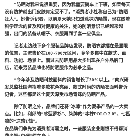
“防晒对我来说很重要，因为我需要骑车上下班，如果每天
没有防护就出门皮肤肯定受不了。”消费者小杜称自己为“防晒
狂人”。她告诉记者，以前夏天她只知道涂抹防晒霜，现在随着
科学理念的普及和对健康的关注，她的防晒意识已经越来越
强，出门的装备从帽子、衣服再到手套一应俱全。
记者走访线下多个服装品牌店发现，防晒衣都摆在最显眼
的位置，主流售价在
100~700元区间，竞争多集中在款式、面
料、功能、场景上。而过去防晒用品大多出现在户外品牌门
店，近来男装品牌也将防晒服作为必争之品。
“今年涉及防晒科技面料的销售增长了30%以上。”向兴研
发总监杜国海指着多款花色亮丽、款式时尚的防晒衣面料告诉
记者，这些都是这个夏天深受市场青睐的防晒产品。
除了防晒之外，品牌们还将
“冰凉”作为夏季产品的一大卖
点。比如，利郎的“冰菠萝衫”、柒牌的“冰柠POLO 2.0”、七匹
狼的“凉感T恤”。
在品牌们争先为消费者消暑之时，一些服装企业则恨不得帮消