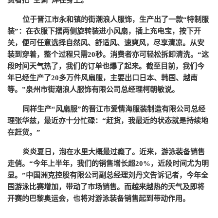
费者把
“空调”焊在身上。
位于晋江市永和镇的街潮浪人服饰，生产出了一款
“特制服
装”：在衣服下摆两侧旋转装进小风扇，插上充电宝，按下开
关，便可任意选择自然风、舒适风、速爽风，尽享清凉。从安
装到穿着，整个过程只需20秒。消费者亦可轻松拆卸清洗。“这
段时间天气热了，我们的订单也爆了起来。截至目前，我们今
年已经生产了20多万件风扇服，主要出口日本、韩国、越南
等。”泉州市街潮浪人服饰有限公司总经理柯朝敏说。
同样生产
“风扇服”的晋江市爱情海服装制造有限公司总经
理张华兹，最近亦十分忙碌：“赶货，我最近的状态就是持续地
在赶货。”
炎炎夏日，泡在水里大概最过瘾了。近来，游泳装备销售
走俏。
“今年上半年，我们的销售增长超20%，近段时间尤为明
显。”中国洲克控股有限公司副总经理刘丹文告诉记者，今年全
国游泳比赛增加，带动了市场销售。而越来越热的天气及即将
开赛的巴黎奥运会，也将对游泳装备销售起到带动作用。