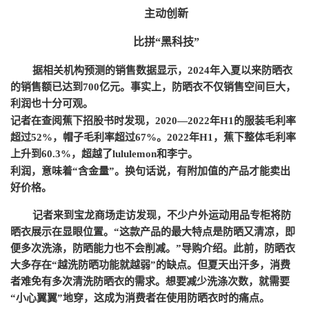
主动创新
比拼
“黑科技”
据相关机构预测的销售数据显示，
2024年入夏以来防晒衣
的销售额已达到700亿元。事实上，防晒衣不仅销售空间巨大，
利润也十分可观。
记者在查阅蕉下招股书时发现，
2020—2022年H1的服装毛利率
超过52%，帽子毛利率超过67%。2022年H1，蕉下整体毛利率
上升到60.3%，超越了lululemon和李宁。
利润，意味着
“含金量”。换句话说，有附加值的产品才能卖出
好价格。
记者来到宝龙商场走访发现，不少户外运动用品专柜将防
晒衣展示在显眼位置。
“这款产品的最大特点是防晒又清凉，即
便多次洗涤，防晒能力也不会削减。”导购介绍。此前，防晒衣
大多存在“越洗防晒功能就越弱”的缺点。但夏天出汗多，消费
者难免有多次清洗防晒衣的需求。想要减少洗涤次数，就需要
“小心翼翼”地穿，这成为消费者在使用防晒衣时的痛点。